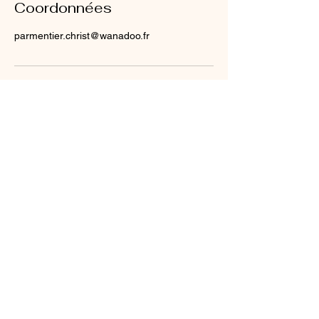
Coordonnées
parmentier.christ@wanadoo.fr
Blog
- Conditions générales de ventes -