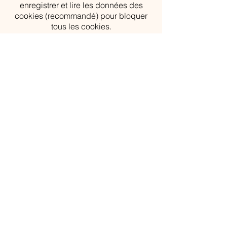
enregistrer et lire les données des
cookies (recommandé) pour bloquer
tous les cookies.
Sous Firefox :
En haut de la fenêtre du navigateur,
cliquez sur le bouton "Firefox", puis
aller dans l’onglet "Options". Cliquer
sur l’onglet "Vie privée". Paramétrez les
Règles de conservation sur : "Utiliser
les paramètres personnalisés pour
l’historique". Enfin décochez-la pour
désactiver les cookies.
Confidentialité
Aucune donnée personnelle se sera
communiquée à des tiers. Vos
informations restent confidentielles.